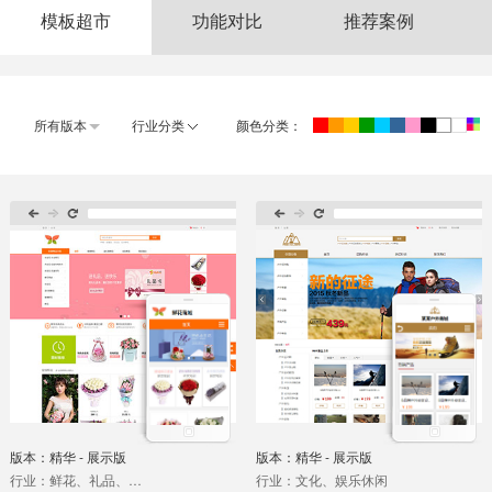
模板超市
功能对比
推荐案例
所有版本
行业分类
颜色分类：
浏览所有类别
标准网站模板
IT科技、软件、通讯模板
办公、文教、乐器模板
餐饮、旅游模板
宠物模板
电子、电工、电器模板
房地产、房屋租赁模板
服装、鞋帽、皮具模板
化工、化学、涂料模板
环保、生态模板
婚庆、广告、服务模板
机械、工业制品模板
家电、音响模板
家居、日用、家具模板
建筑、建材、装饰模板
金融、证券模板
贸易、物流、出口模板
美容、美发、护肤模板
名家个人网站模板
拍卖、投资、典当模板
汽车、运输、汽配模板
摄影、冲印、玩具模板
食品、饮料加工模板
版本：精华 - 展示版
版本：精华 - 展示版
文化、娱乐休闲模板
五金、仪器、仪表模板
行业：鲜花、礼品、工艺品
行业：文化、娱乐休闲