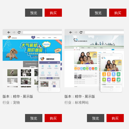
物业、票务模板
鲜花、礼品、工艺品模板
学校、教育培训模板
医疗、药品、保健模板
预览
购买
预览
购买
照明、水电、能源模板
政府、综合性门户模板
钟表、眼镜模板
珠宝、首饰、饰品模板
咨询、顾问、翻译模板
律师模板
双语言模板
纯英文模板
单页模板模板
商城网站模板
版本：精华 - 展示版
版本：精华 - 展示版
行业：宠物
行业：标准网站
预览
购买
预览
购买