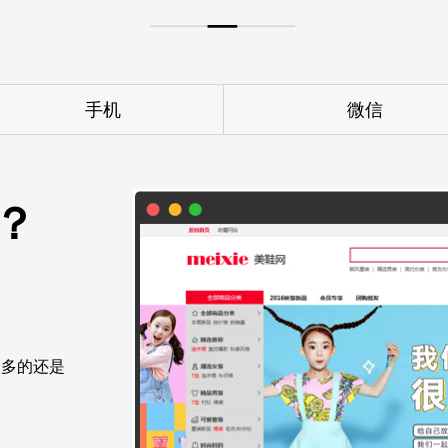
手机
微信
站
公众
？
号
最多的还是