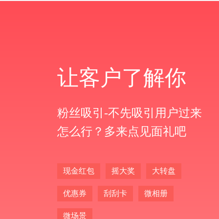
让客户了解你
粉丝吸引-不先吸引用户过来
怎么行？多来点见面礼吧
现金红包
摇大奖
大转盘
优惠券
刮刮卡
微相册
微场景