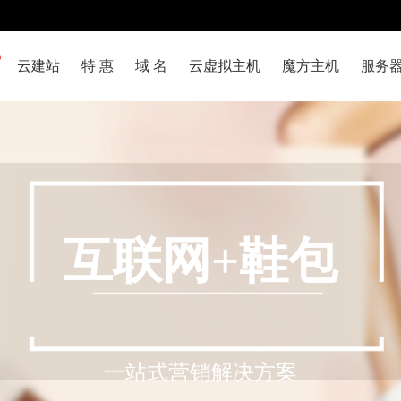
云建站
特 惠
域 名
云虚拟主机
魔方主机
服务
互联网+鞋包
一站式营销解决方案