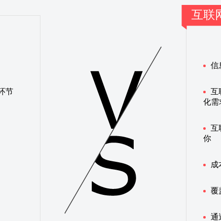
互联
信
环节
互
化需
互
你
成
覆
通