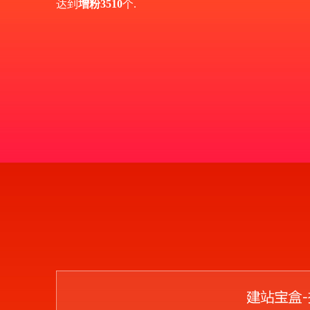
达到
增粉3510
个.