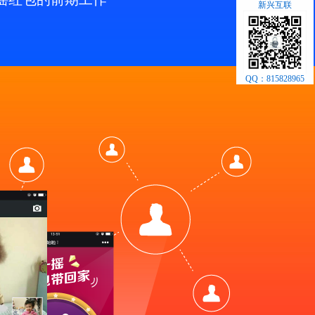
新兴互联
QQ：815828965