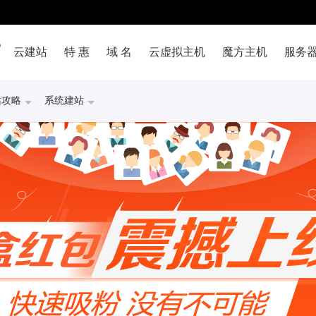
云建站
特 惠
域 名
云虚拟主机
魔方主机
服务
站攻略
系统建站