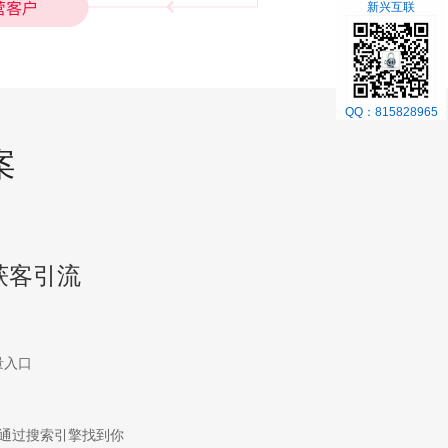
新兴互联
QQ：815828965
案
获客引流
量入口
通过搜索引擎找到你