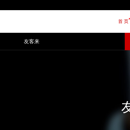
首 页
友客来