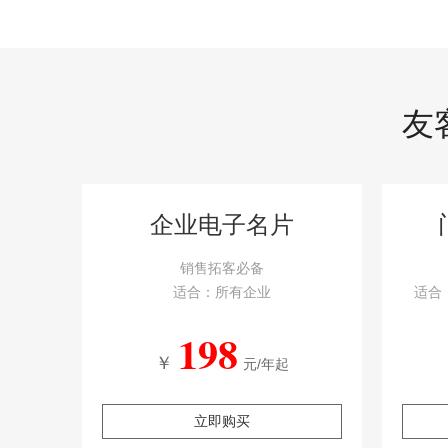
友
企业电子名片
销售拓客必备
适合：所有企业
适合
198
￥
元/年起
立即购买