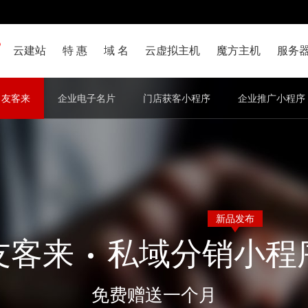
云建站
特 惠
域 名
云虚拟主机
魔方主机
服务
友客来
企业电子名片
门店获客小程序
企业推广小程序
新品发布
友客来
私域分销小程
免费赠送一个月