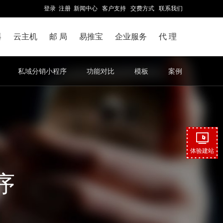
登录
注册
新闻中心
客户支持
交费方式
联系我们
器
云主机
邮 局
易推宝
企业服务
代 理
私域分销小程序
功能对比
模板
案例
体验建站
序